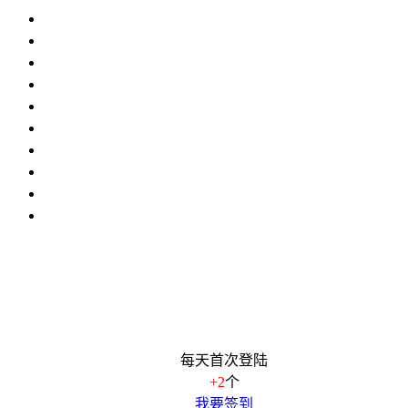
每天首次登陆
+2
个
我要签到