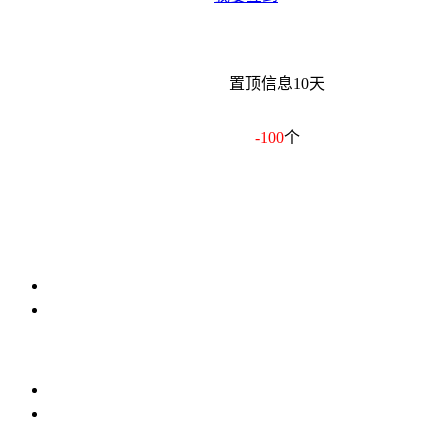
置顶信息10天
-100
个