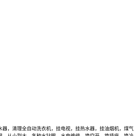
水器，清理全自动洗衣机，挂电视，挂热水器，挂油烟机，煤气
眼，从小到大，各种水钻眼，水电维修，换空开，换插座，换冷