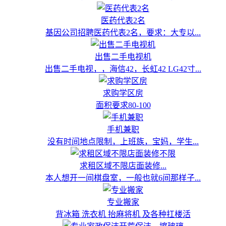
医药代表2名
基因公司招聘医药代表2名，要求：大专以...
出售二手电视机
出售二手电视，，海信42，长虹42 LG42寸...
求购学区房
面积要求80-100
手机兼职
没有时间地点限制，上班族，宝妈，学生...
求租区域不限店面装修...
本人想开一间棋盘室，一般也就6间那样子...
专业搬家
背冰箱 洗衣机 抬麻将机 及各种扛楼活