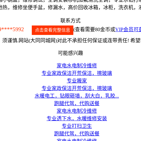
地热，维修坐便手盆，修漏水，高价回收冰箱，冰柜，洗衣机，
联系方式
9****5992
(查看需要80金币或
VIP会员可
点击查看完整信息
须谨慎.网站(大同同城网)对此不承担任何保证或连带责任! 希
可能感兴趣
家电水电制冷维修
专业家政保洁开荒保洁，擦玻璃
专业搬家
专业家政保洁开荒保洁，擦玻璃
水暖电工，钻眼砸墙，刮大白，乳胶...
跑腿代驾，代购送餐
家电水电制冷维修
专业透下水，水暖维修安装
专业打扫卫生
跑腿代驾，代购送餐