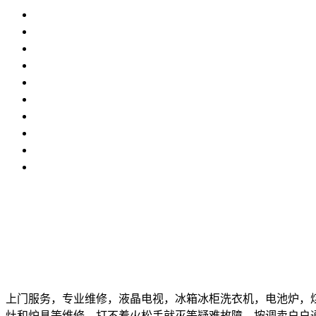
上门服务，专业维修，液晶电视，冰箱冰柜洗衣机，电池炉，
灶和炉具等维修，打不着火松手就灭等疑难故障，按调卖户户