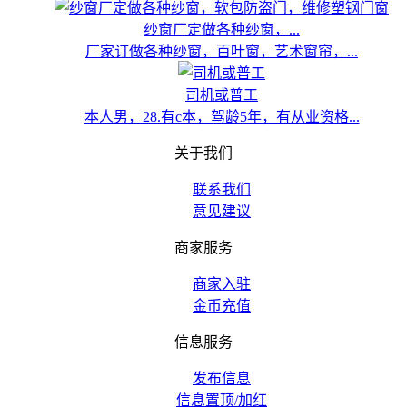
纱窗厂定做各种纱窗，...
厂家订做各种纱窗，百叶窗，艺术窗帘，...
司机或普工
本人男，28.有c本，驾龄5年，有从业资格...
关于我们
联系我们
意见建议
商家服务
商家入驻
金币充值
信息服务
发布信息
信息置顶/加红