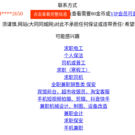
联系方式
4****2650
(查看需要80金币或
VIP会员可
点击查看完整信息
须谨慎.网站(大同同城网)对此不承担任何保证或连带责任! 希
可能感兴趣
求职电工
个人保洁
司机或普工
求职（寒假工）
求职司机
全职兼职销售类 保安
宾馆前台，超市收银员，淘宝客服
手机短视频拍摄、剪辑、抖音快手
兼职机械设计、制图、设备改造
兼职会计
求职保安
手机兼职