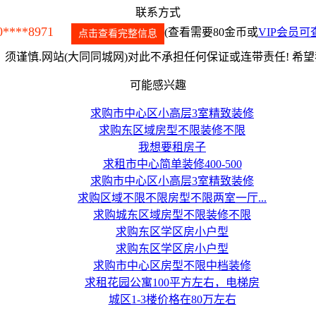
联系方式
0****8971
(查看需要80金币或
VIP会员可
点击查看完整信息
须谨慎.网站(大同同城网)对此不承担任何保证或连带责任! 希
可能感兴趣
求购市中心区小高层3室精致装修
求购东区域房型不限装修不限
我想要租房子
求租市中心简单装修400-500
求购市中心区小高层3室精致装修
求购区域不限不限房型不限两室一厅...
求购城东区域房型不限装修不限
求购东区学区房小户型
求购东区学区房小户型
求购市中心区房型不限中档装修
求租花园公寓100平方左右，电梯房
城区1-3楼价格在80万左右