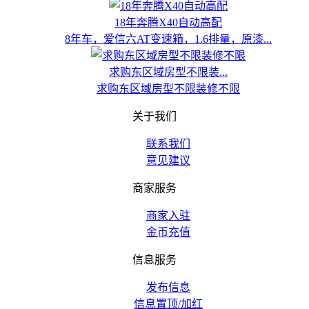
18年奔腾X40自动高配
8年车，爱信六AT变速箱，1.6排量，原漆...
求购东区域房型不限装...
求购东区域房型不限装修不限
关于我们
联系我们
意见建议
商家服务
商家入驻
金币充值
信息服务
发布信息
信息置顶/加红